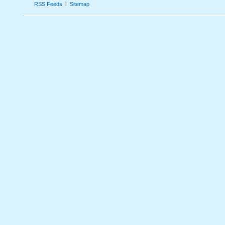
l
RSS Feeds
Sitemap