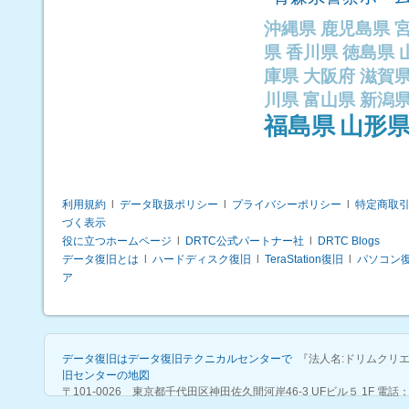
沖縄県
鹿児島県
県
香川県
徳島県
庫県
大阪府
滋賀
川県
富山県
新潟
福島県
山形
利用規約
l
データ取扱ポリシー
l
プライバシーポリシー
l
特定商取
づく表示
役に立つホームページ
l
DRTC公式パートナー社
l
DRTC Blogs
データ復旧とは
l
ハードディスク復旧
l
TeraStation復旧
l
パソコン
ア
データ復旧はデータ復旧テクニカルセンターで
『法人名:ドリムクリ
旧センターの地図
〒101-0026 東京都千代田区神田佐久間河岸46-3 UFビル５ 1F 電話：03-641
data.jp