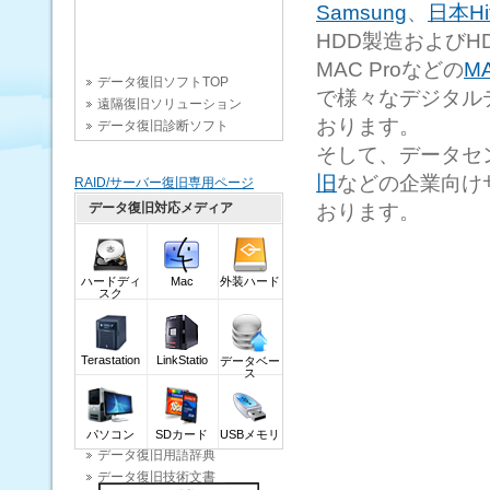
Samsung
、
日本Hit
HDD製造およびHD
MAC Proなどの
M
データ復旧ソフトTOP
で様々なデジタル
遠隔復旧ソリューション
おります。
データ復旧診断ソフト
そして、データセ
旧
などの企業向け
RAID/サーバー復旧専用ページ
データ復旧対応メディア
おります。
ハードディ
Mac
外装ハード
スク
Terastation
LinkStatio
データベー
ス
HDDクリニック
パソコン
SDカード
USBメモリ
データ復旧用語辞典
データ復旧技術文書