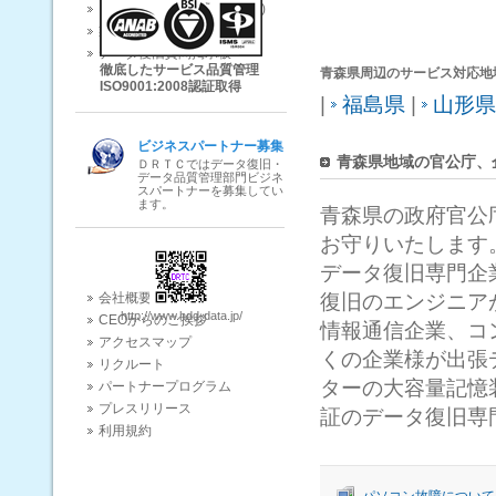
ダウンロード(DOWNLOAD)
業界関連ニュース
データ復旧質問掲示板
徹底したサービス品質管理
青森県周辺のサービス対応地
ISO9001:2008認証取得
|
福島県
|
山形県
ビジネスパートナー募集
青森県地域の官公庁、
ＤＲＴＣではデータ復旧・
データ品質管理部門ビジネ
スパートナーを募集してい
ます。
青森県の政府官公
お守りいたします
データ復旧専門企業
会社概要
復旧のエンジニア
http://www.hdd-data.jp/
CEOからのご挨拶
情報通信企業、コ
アクセスマップ
くの企業様が出張
リクルート
ターの大容量記憶
パートナープログラム
プレスリリース
証のデータ復旧専
利用規約