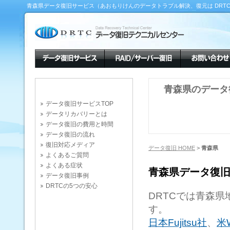
青森県データ復旧サービス（あおもりけんのデータトラブル解決、復元は DRT
青森県のデータ復
データ復旧サービスTOP
データリカバリーとは
データ復旧の費用と時間
データ復旧の流れ
復旧対応メディア
データ復旧 HOME
>
青森県
よくあるご質問
よくある症状
青森県データ復
データ復旧事例
DRTCの5つの安心
DRTCでは青森
す。
日本Fujitsu社
、
米W