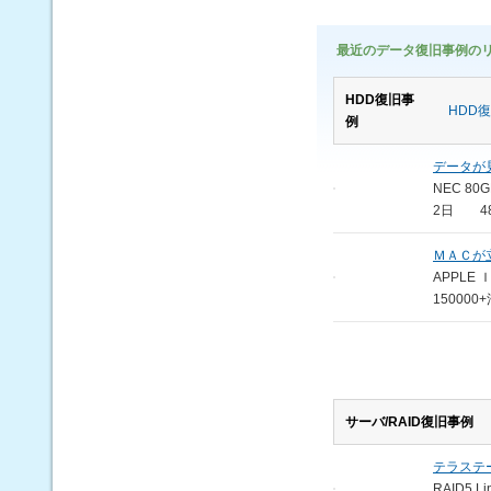
最近のデータ復旧事例の
HDD復旧事
HDD
例
データが
NEC 80G
2日 48
ＭＡＣが
APPLE 
15000
サーバ/RAID復旧事例
テラステ
RAID5 Li