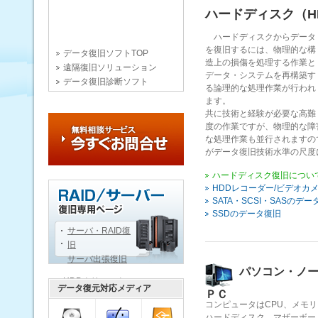
ハードディスク（H
ハードディスクからデータ
を復旧するには、物理的な構
データ復旧ソフトTOP
造上の損傷を処理する作業と
遠隔復旧ソリューション
データ・システムを再構築す
データ復旧診断ソフト
る論理的な処理作業が行われ
ます。
共に技術と経験が必要な高難
度の作業ですが、物理的な障
な処理作業も並行されますの
がデータ復旧技術水準の尺度
ハードディスク復旧につい
HDDレコーダー/ビデオカ
SATA・SCSI・SASのデ
SSDのデータ復旧
サーバ・RAID復
旧
サーバ出張復旧
パソコン・ノ
HDDクリニック
データ復元対応メディア
ＰＣ
データ復旧用語辞典
コンピュータはCPU、メモ
データ復旧技術文書
ハードディスク、マザーボー