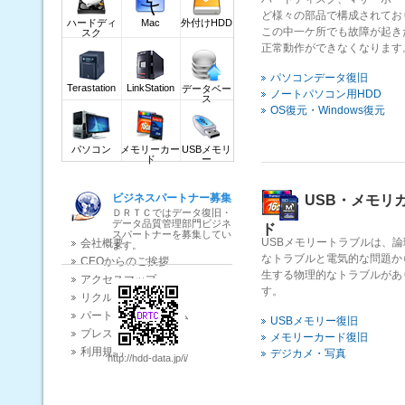
ダウンロード(DOWNLOAD)
ど様々の部品で構成されてお
ハードディ
Mac
外付けHDD
業界関連ニュース
この中一ケ所でも故障が起き
スク
データ復旧質問掲示板
正常動作ができなくなります
パソコンデータ復旧
Terastation
LinkStation
データベー
ノートパソコン用HDD
ス
OS復元・Windows復元
パソコン
メモリーカー
USBメモリ
ド
ー
ビジネスパートナー募集
USB・メモリ
ＤＲＴＣではデータ復旧・
データ品質管理部門ビジネ
ド
スパートナーを募集してい
USBメモリートラブルは、論
会社概要
ます。
なトラブルと電気的な問題か
CEOからのご挨拶
生する物理的なトラブルがあ
アクセスマップ
す。
リクルート
パートナープログラム
USBメモリー復旧
プレスリリース
メモリーカード復旧
利用規約
デジカメ・写真
http://hdd-data.jp/i/